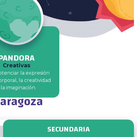
PANDORA
Creativas
otenciar la expresión
orporal, la creatividad
 la imaginación.
Zaragoza
SECUNDARIA