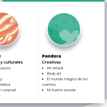
e
Pandora
 y culturales
Creativas
úsicos
Art attack
Body art
ay
El mundo mágico de los
eativa
cuentos
n corporal
Mi huerto escolar