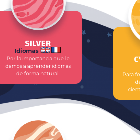
SILVER
Idiomas
C
Por la importancia que le
damos a aprender idiomas
de forma natural.
Para f
de
cien