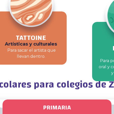
TATTOINE
Artísticas y culturales
Para sacar el artista que
llevan dentro.
Para p
oral y c
y
colares para colegios de 
PRIMARIA