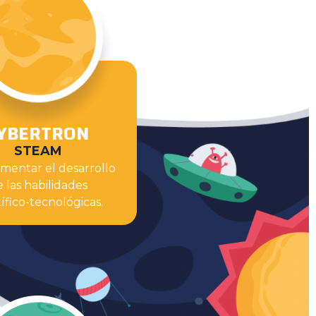
YBERTRON
STEAM
omentar el desarrollo
 las habilidades
tífico-tecnológicas.