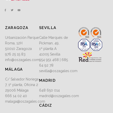
ZARAGOZA
SEVILLA
Urbanización Parque
Calle Marqués de
Roma, 12H
Pickman, 49,
50010 Zaragoza
1ª planta A
976 25 15 83
41005 Sevilla
info@oszagales.com
954 951 468 | 685
64 92 78
MÁLAGA
sevilla@oszagales.com
C/ Salvador Noriega
MADRID
7, 1º planta, Oficina 2
29006 Málaga
648 650 014
666 14 02 40
madrid@oszagales.com
malaga@oszagales.com
CÁDIZ