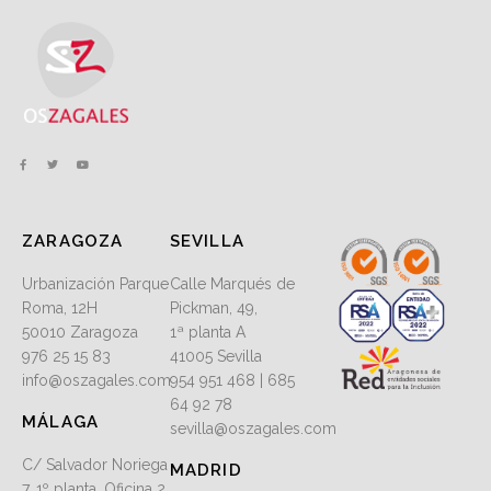
ZARAGOZA
SEVILLA
Urbanización Parque
Calle Marqués de
Roma, 12H
Pickman, 49,
50010 Zaragoza
1ª planta A
976 25 15 83
41005 Sevilla
info@oszagales.com
954 951 468 | 685
64 92 78
MÁLAGA
sevilla@oszagales.com
C/ Salvador Noriega
MADRID
7, 1º planta, Oficina 2