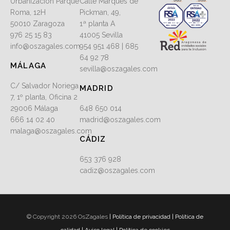
Urbanización Parque
Calle Marqués de
Roma, 12H
Pickman, 49,
50010 Zaragoza
1ª planta A
976 25 15 83
41005 Sevilla
info@oszagales.com
954 951 468 | 685
64 92 78
MÁLAGA
sevilla@oszagales.com
C/ Salvador Noriega
MADRID
7, 1º planta, Oficina 2
29006 Málaga
648 650 014
666 14 02 40
madrid@oszagales.com
malaga@oszagales.com
CÁDIZ
653 376 928
cadiz@oszagales.com
© Copyright 2026 OsZagales
|
Política de privacidad
|
Política de